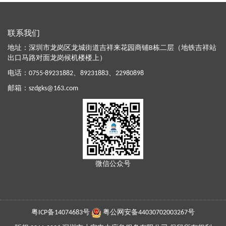
联系我们
地址：深圳市龙岗区龙城街道吉祥来花园商铺B栋二层（地铁吉祥站
出口马路对面龙岗候机楼楼上）
电话：
0755-89231882
、
89231883
、
22980898
邮箱：
szdgks@163.com
微信公众号
粤ICP备14074683号
粤公网安备44030702003267号