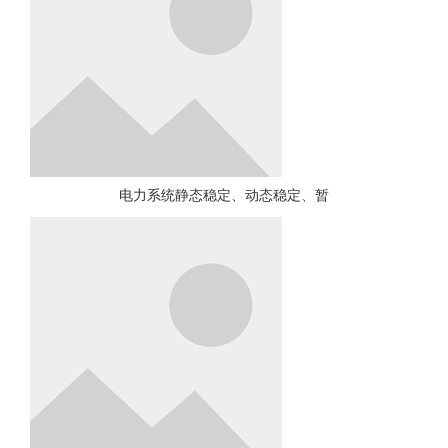
电力系统静态稳定、动态稳定、暂