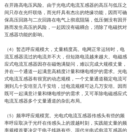
在开路高电压风险。由于光电式电流互感器的高压与低压之
间只存在光纤联络，而光纤具有杰出的绝缘功能，因而可确
保高压回路与二次回路在电气上彻底阻隔，低压侧没有因开
路而发生高压的风险，一起因没有磁耦合，消除了电磁扰对
互感器功能的影响。
（4）
暂态呼应规模大，丈量精度高。电网正常运转时，电
流互感器流过的电流并不大，但短路电流越来越大。电磁感
应式电流互感器因存在磁饱满疑问，难以完成大规模丈量，
并在一个通道一起满意高精度计量和继电维护的需求。光电
式电流互感器有很宽的动态规模，一个丈量通道额定电流可
测到几十安培至几千安培，过电流规模可达几万安培。因而
既可一起满意计量和继电维护的需求，又可革除电磁感应式
电流互感器多个丈量通道的杂乱布局。
（5）
频率呼应规模宽。光电式电流互感器传感头有些的频
率呼应取决于光纤在传感头上的渡越时刻，实践能丈量的频
率规模首要决定于电子线路有些。现代光电式电流互感器的