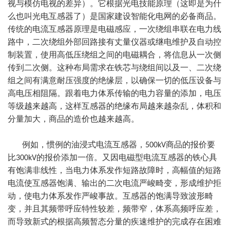
视与模仿电视的差异
）。它根据光电技能原理（
这即是为什
么也叫光电互感器了
）是国家建设智能化电网的必备商品。
传统的电流互感器原理是电磁感应，一次绕组串联在电力线
路中，二次绕组外部回路接有丈量仪器或继电维护及自动控
制装置，使用高低压绕组之间的电磁耦合，将信息从一次侧
传到二次侧。这种布局需求在铁芯与绕组间以及一、二次绕
组之间有满意耐压强度的绝缘层，以确保一切的低压设备与
高电压相阻隔。跟着电力体系传输的电力容量的添加，电压
等级越来越高，这样互感器的绝缘布局越来越杂乱，体积和
分量加大，商品的造价也越来越高。
例如，惯例的油浸式电流互感器，500kV商品的报价要
比300kV的报价添加一倍。又因电磁型电流互感器的铁心具
有饱满非线性，当电力体系发作短路故障时，高幅值的短路
电流使互感器饱满、输出的二次电流严峻畸变，形成维护拒
动，使电力体系发作严峻事故。互感器的饱满导致波形畸
变，并且其频带呼应特性较差，频带窄，体系高频呼应差，
而导致新式的根据高频暂态分量的疾速维护的完成存在困难