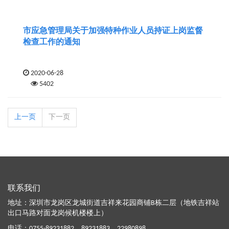
市应急管理局关于加强特种作业人员持证上岗监督
检查工作的通知
2020-06-28
5402
上一页
下一页
联系我们
地址：深圳市龙岗区龙城街道吉祥来花园商铺B栋二层（地铁吉祥站
出口马路对面龙岗候机楼楼上）
电话：
0755-89231882
、
89231883
、
22980898