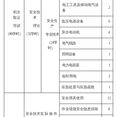
电工工具及移动电气设
2
备
初次
安全技
取证
术
安全生
低压电器设备
6
培训
理论
产
异步电动机
4
（80
学时）
（32
学时）
专业技术
（24
学
电气线路
1
时）
照明设备
1
电力电容器
1
临时用电
2
应急处置与应急疏散
1
安全用具使用
12
作业现场安全隐患排除
8
安全技术
实际操作